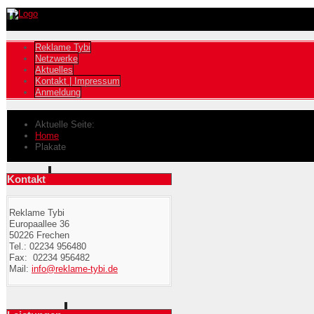
Reklame Tybi
Netzwerke
Aktuelles
Kontakt | Impressum
Anmeldung
Aktuelle Seite:
Home
Plakate
Kontakt
Reklame Tybi
Europaallee 36
50226 Frechen
Tel.: 02234 956480
Fax: 02234 956482
Mail:
info@reklame-tybi.de